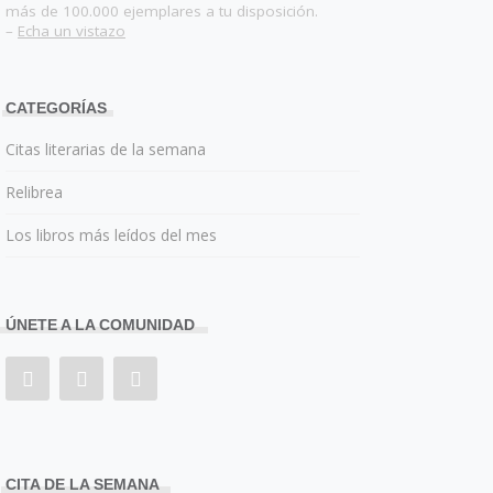
más de 100.000 ejemplares a tu disposición.
–
Echa un vistazo
CATEGORÍAS
Citas literarias de la semana
Relibrea
Los libros más leídos del mes
ÚNETE A LA COMUNIDAD
CITA DE LA SEMANA