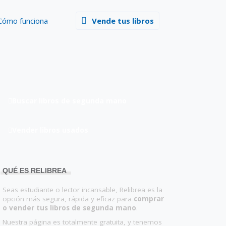
Cómo funciona
Vende tus libros
Buscar libros de segunda mano
Vender libros usados
QUÉ ES RELIBREA
Seas estudiante o lector incansable, Relibrea es la
opción más segura, rápida y eficaz para
comprar
o vender tus libros de segunda mano
.
Nuestra página es totalmente gratuita, y tenemos