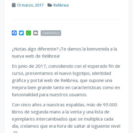
13 marzo, 2017
Relibrea
F
T
W
E
COMPÁRTELO
a
w
h
m
c
i
a
a
e
t
t
i
¿Notas algo diferente? ¡Te damos la bienvenida a la
b
t
s
l
nueva web de Relibrea!
o
e
A
o
r
p
En junio de 2017, coincidiendo con el esperado fin de
k
p
curso, presentamos el nuevo logotipo, identidad
gráfica y portal web de Relibrea, que supone una
mejora bien grande tanto en características como en
funcionalidad para nuestros usuarios.
Con cinco años a nuestras espaldas, más de 95.000
libros de segunda mano a la venta y una lista de
ejemplares intercambiados que se multiplica cada
día, creíamos que era hora de saltar al siguiente nivel
🙂