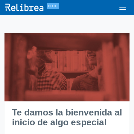
S
BLOG
Toggl
k
i
p
t
o
m
a
i
n
c
o
n
t
e
n
t
Te damos la bienvenida al
inicio de algo especial