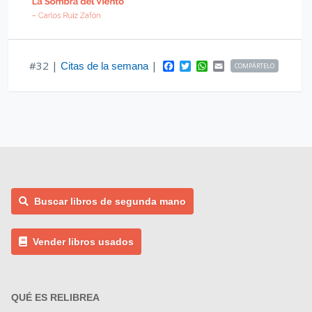
F
T
W
E
#32 |
|
Citas de la semana
COMPÁRTELO
a
w
h
m
c
i
a
a
e
t
t
i
b
t
s
l
o
e
A
o
r
p
k
p
Buscar libros de segunda mano
Vender libros usados
QUÉ ES RELIBREA