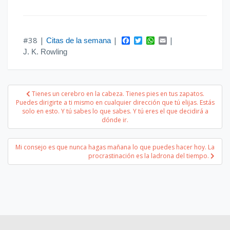
F
T
W
E
#38 |
|
|
Citas de la semana
a
w
h
m
J. K. Rowling
c
i
a
a
e
t
t
i
b
t
s
l
o
e
A
Navegación
o
r
p
Tienes un cerebro en la cabeza. Tienes pies en tus zapatos.
k
p
Puedes dirigirte a ti mismo en cualquier dirección que tú elijas. Estás
de
solo en esto. Y tú sabes lo que sabes. Y tú eres el que decidirá a
dónde ir.
entradas
Mi consejo es que nunca hagas mañana lo que puedes hacer hoy. La
procrastinación es la ladrona del tiempo.