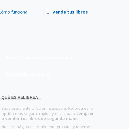
Cómo funciona
Vende tus libros
Buscar libros de segunda mano
Vender libros usados
QUÉ ES RELIBREA
Seas estudiante o lector incansable, Relibrea es la
opción más segura, rápida y eficaz para
comprar
o vender tus libros de segunda mano
.
Nuestra página es totalmente gratuita, y tenemos