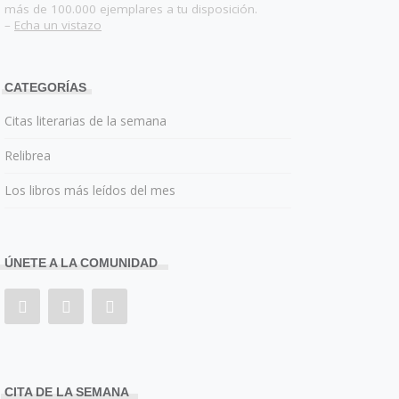
más de 100.000 ejemplares a tu disposición.
–
Echa un vistazo
CATEGORÍAS
Citas literarias de la semana
Relibrea
Los libros más leídos del mes
ÚNETE A LA COMUNIDAD
CITA DE LA SEMANA