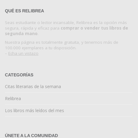
QUÉ ES RELIBREA
Seas estudiante o lector incansable, Relibrea es la opción más
segura, rápida y eficaz para
comprar o vender tus libros de
segunda mano
.
Nuestra página es totalmente gratuita, y tenemos más de
100.000 ejemplares a tu disposición.
–
Echa un vistazo
CATEGORÍAS
Citas literarias de la semana
Relibrea
Los libros más leídos del mes
ÚNETE A LA COMUNIDAD