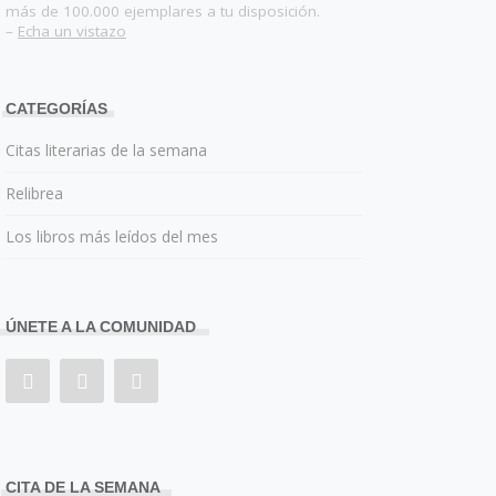
más de 100.000 ejemplares a tu disposición.
–
Echa un vistazo
CATEGORÍAS
Citas literarias de la semana
Relibrea
Los libros más leídos del mes
ÚNETE A LA COMUNIDAD
CITA DE LA SEMANA