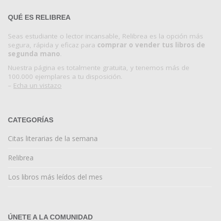
QUÉ ES RELIBREA
Seas estudiante o lector incansable, Relibrea es la opción más
segura, rápida y eficaz para
comprar o vender tus libros de
segunda mano
.
Nuestra página es totalmente gratuita, y tenemos más de
100.000 ejemplares a tu disposición.
–
Echa un vistazo
CATEGORÍAS
Citas literarias de la semana
Relibrea
Los libros más leídos del mes
ÚNETE A LA COMUNIDAD